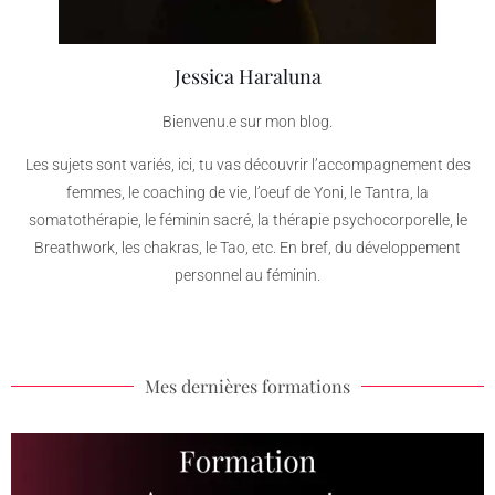
Jessica Haraluna
Bienvenu.e sur mon blog.
Les sujets sont variés, ici, tu vas découvrir l’accompagnement des
femmes, le coaching de vie, l’oeuf de Yoni, le Tantra, la
somatothérapie, le féminin sacré, la thérapie psychocorporelle, le
Breathwork, les chakras, le Tao, etc. En bref, du développement
personnel au féminin.
Mes dernières formations