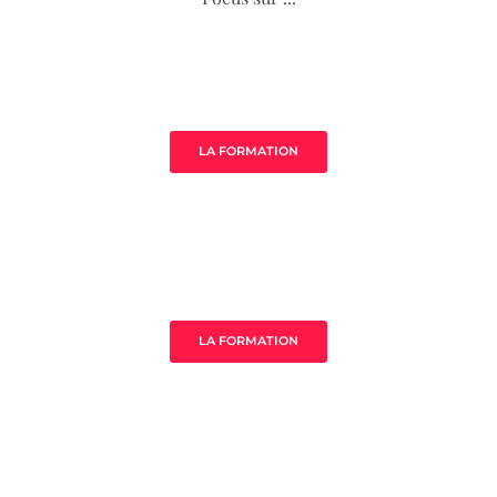
Âme de ton acompagnement
LA FORMATION
MistressClass Excellence
LA FORMATION
3 clès pour prospérer en tant que