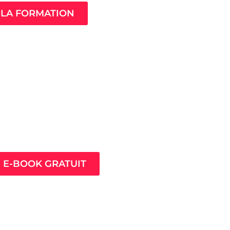
LA FORMATION
ès pour prospérer en
nt que thérapeute
E E-BOOK GRATUIT