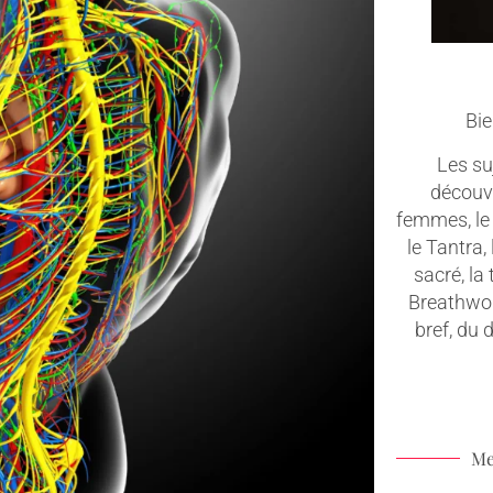
Bie
Les suj
découv
femmes, le 
le Tantra,
sacré, la
Breathwork
bref, du
Me