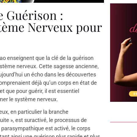
e Guérison :
tème Nerveux pour
Tao enseignent que la clé de la guérison
 système nerveux. Cette sagesse ancienne,
jourd’hui un écho dans les découvertes
comprenaient déjà qu’un corps en état de
 que pour guérir, il est essentiel
almer le système nerveux.
ux, en particulier la branche
te », est suractivé, le processus de
 parasympathique est activé, le corps
itant ainsi une guérison plus rapide et plus