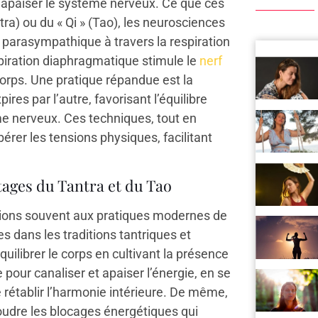
 et apaiser le système nerveux. Ce que ces
tra) ou du « Qi » (Tao), les neurosciences
parasympathique à travers la respiration
espiration diaphragmatique stimule le
nerf
corps. Une pratique répandue est la
ires par l’autre, favorisant l’équilibre
e nerveux. Ces techniques, tout en
libérer les tensions physiques, facilitant
tages du Tantra et du Tao
cions souvent aux pratiques modernes de
s dans les traditions tantriques et
quilibrer le corps en cultivant la présence
e pour canaliser et apaiser l’énergie, en se
e rétablir l’harmonie intérieure. De même,
soudre les blocages énergétiques qui