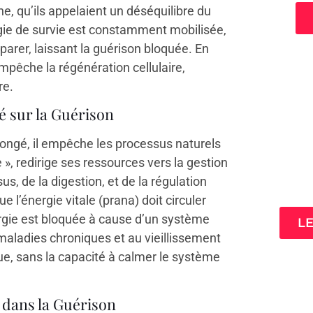
 qu’ils appelaient un déséquilibre du
ergie de survie est constamment mobilisée,
parer, laissant la guérison bloquée. En
pêche la régénération cellulaire,
re.
 sur la Guérison
olongé, il empêche les processus naturels
», redirige ses ressources vers la gestion
3 cl
s, de la digestion, et de la régulation
ta
 l’énergie vitale (prana) doit circuler
ergie est bloquée à cause d’un système
L
maladies chroniques et au vieillissement
e, sans la capacité à calmer le système
dans la Guérison