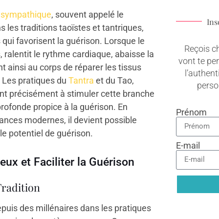
asympathique
, souvent appelé le
Ins
 les traditions taoïstes et tantriques,
 qui favorisent la guérison. Lorsque le
Reçois c
 ralentit le rythme cardiaque, abaisse la
vont te pe
t ainsi au corps de réparer les tissus
l’authenti
 Les pratiques du
Tantra
et du Tao,
pers
ent précisément à stimuler cette branche
rofonde propice à la guérison. En
Prénom
ances modernes, il devient possible
e potentiel de guérison.
E-mail
ux et Faciliter la Guérison
Tradition
epuis des millénaires dans les pratiques