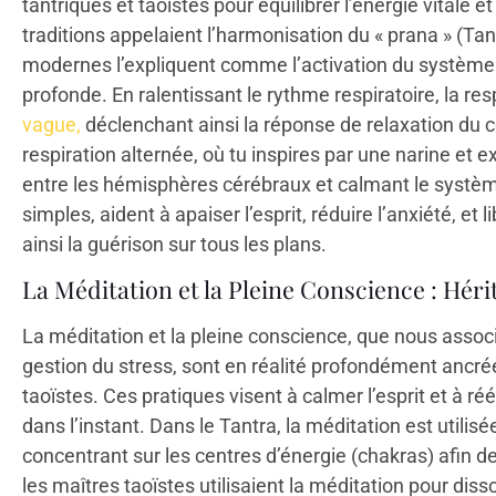
tantriques et taoïstes pour équilibrer l’énergie vitale
traditions appelaient l’harmonisation du « prana » (Tan
modernes l’expliquent comme l’activation du système 
profonde. En ralentissant le rythme respiratoire, la r
vague,
déclenchant ainsi la réponse de relaxation du 
respiration alternée, où tu inspires par une narine et exp
entre les hémisphères cérébraux et calmant le systèm
simples, aident à apaiser l’esprit, réduire l’anxiété, et 
ainsi la guérison sur tous les plans.
La Méditation et la Pleine Conscience : Héri
La méditation et la pleine conscience, que nous asso
gestion du stress, sont en réalité profondément ancrée
taoïstes. Ces pratiques visent à calmer l’esprit et à réé
dans l’instant. Dans le Tantra, la méditation est utilisé
concentrant sur les centres d’énergie (chakras) afin d
les maîtres taoïstes utilisaient la méditation pour dis