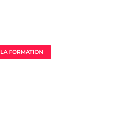
Âme de ton
compagnement
LA FORMATION
MistressClass
Excellence