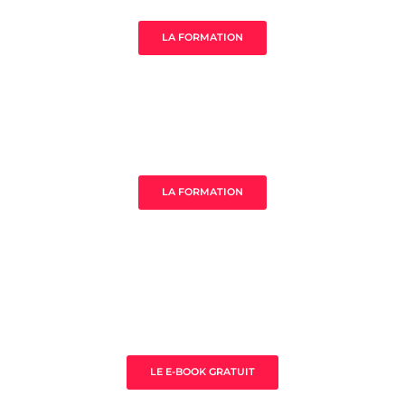
LA FORMATION
MistressClass Excellence
LA FORMATION
3 clès pour prospérer en tant que
thérapeute
LE E-BOOK GRATUIT