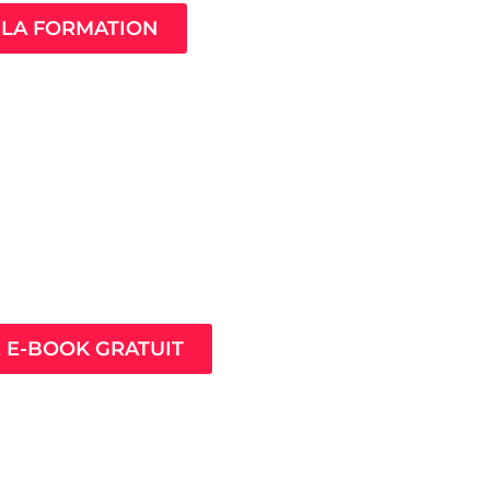
LA FORMATION
ès pour prospérer en
nt que thérapeute
E E-BOOK GRATUIT