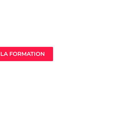
Âme de ton
compagnement
LA FORMATION
MistressClass
Excellence