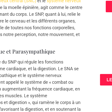
eux central (SNC)
et le
système nerveux
 la moelle épinière, agit comme le centre
ant du corps. Le SNP, quant à lui, relie le
e le cerveau et les différents organes,
e de toutes nos fonctions corporelles,
ans notre perception, notre mouvement, et
ue et Parasympathique
3 cl
du SNP qui régule les fonctions
ta
thme cardiaque, et la digestion. Le SNA se
pathique et le système nerveux
L
nt appelé le système de « combat ou
r en augmentant la fréquence cardiaque, en
s les muscles. Le système
s et digestion », qui ramène le corps à un
avorisant la digestion, et en soutenant la