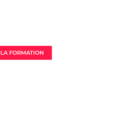
Âme de ton
compagnement
LA FORMATION
MistressClass
Excellence