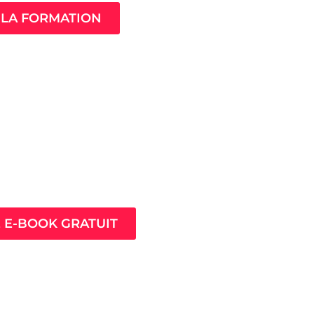
LA FORMATION
ès pour prospérer en
nt que thérapeute
E E-BOOK GRATUIT