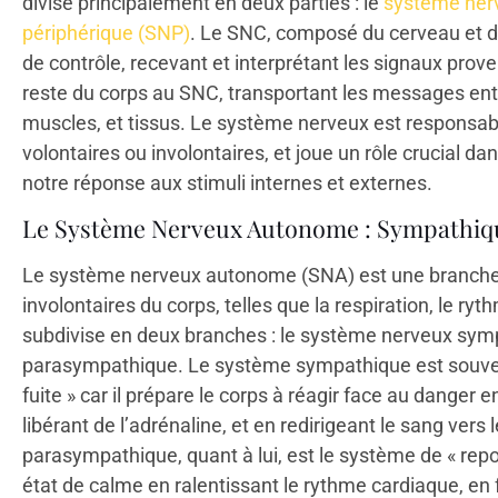
divise principalement en deux parties : le
système nerv
périphérique (SNP)
. Le SNC, composé du cerveau et de
de contrôle, recevant et interprétant les signaux proven
reste du corps au SNC, transportant les messages entr
muscles, et tissus. Le système nerveux est responsabl
volontaires ou involontaires, et joue un rôle crucial d
notre réponse aux stimuli internes et externes.
Le Système Nerveux Autonome : Sympathiq
Le système nerveux autonome (SNA) est une branche 
involontaires du corps, telles que la respiration, le ry
subdivise en deux branches : le système nerveux sym
parasympathique. Le système sympathique est souve
fuite » car il prépare le corps à réagir face au dange
libérant de l’adrénaline, et en redirigeant le sang ver
parasympathique, quant à lui, est le système de « repo
état de calme en ralentissant le rythme cardiaque, en f