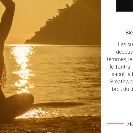
Bie
Les suj
découv
femmes, le 
le Tantra,
sacré, la
Breathwork
bref, du
Me