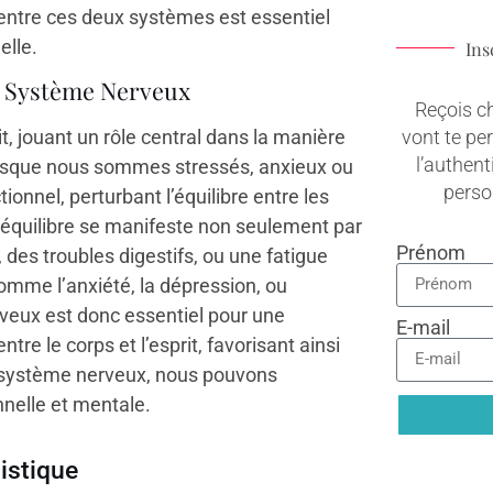
 entre ces deux systèmes est essentiel
elle.
Ins
u Système Nerveux
Reçois c
vont te pe
it, jouant un rôle central dans la manière
l’authenti
rsque nous sommes stressés, anxieux ou
pers
onnel, perturbant l’équilibre entre les
quilibre se manifeste non seulement par
Prénom
es troubles digestifs, ou une fatigue
omme l’anxiété, la dépression, ou
rveux est donc essentiel pour une
E-mail
entre le corps et l’esprit, favorisant ainsi
le système nerveux, nous pouvons
nelle et mentale.
istique