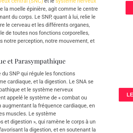
eux central (SNC)
et le
système nerveux
 la moelle épinière, agit comme le centre
ant du corps. Le SNP, quant à lui, relie le
e le cerveau et les différents organes,
e de toutes nos fonctions corporelles,
ans notre perception, notre mouvement, et
ue et Parasympathique
3 cl
du SNP qui régule les fonctions
ta
thme cardiaque, et la digestion. Le SNA se
pathique et le système nerveux
L
nt appelé le système de « combat ou
r en augmentant la fréquence cardiaque, en
s les muscles. Le système
s et digestion », qui ramène le corps à un
avorisant la digestion, et en soutenant la