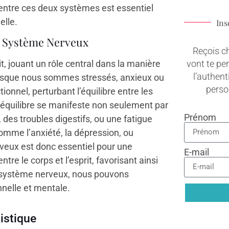
 entre ces deux systèmes est essentiel
elle.
Ins
u Système Nerveux
Reçois c
vont te pe
it, jouant un rôle central dans la manière
l’authenti
rsque nous sommes stressés, anxieux ou
pers
onnel, perturbant l’équilibre entre les
quilibre se manifeste non seulement par
Prénom
es troubles digestifs, ou une fatigue
omme l’anxiété, la dépression, ou
rveux est donc essentiel pour une
E-mail
entre le corps et l’esprit, favorisant ainsi
le système nerveux, nous pouvons
nelle et mentale.
istique