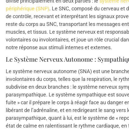
divise principalement en deux parties : le
système nerv
périphérique (SNP)
. Le SNC, composé du cerveau et de
de contrôle, recevant et interprétant les signaux proven
reste du corps au SNC, transportant les messages entr
muscles, et tissus. Le système nerveux est responsabl
volontaires ou involontaires, et joue un rôle crucial d
notre réponse aux stimuli internes et externes.
Le Système Nerveux Autonome : Sympathiq
Le système nerveux autonome (SNA) est une branche 
involontaires du corps, telles que la respiration, le ry
subdivise en deux branches : le système nerveux sym
parasympathique. Le système sympathique est souve
fuite » car il prépare le corps à réagir face au dange
libérant de l’adrénaline, et en redirigeant le sang ver
parasympathique, quant à lui, est le système de « repo
état de calme en ralentissant le rythme cardiaque, en f