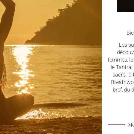
Bie
Les suj
découv
femmes, le 
le Tantra,
sacré, la
Breathwork
bref, du
Me