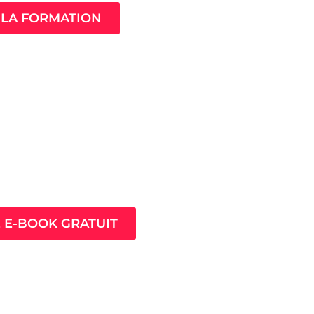
LA FORMATION
ès pour prospérer en
nt que thérapeute
E E-BOOK GRATUIT