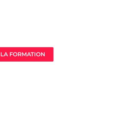
Âme de ton
compagnement
LA FORMATION
MistressClass
Excellence