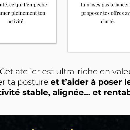
mité, ce qui t’empêche
tu n’oses pas te lancer
umer pleinement ton
proposer tes offres a
activité.
clarté.
Cet atelier est ultra-riche en valeu
er ta posture
et t’aider à poser 
tivité stable, alignée… et rentab