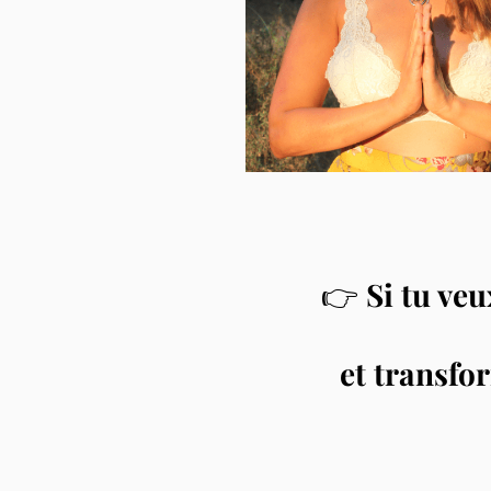
👉
Si tu ve
et transfor