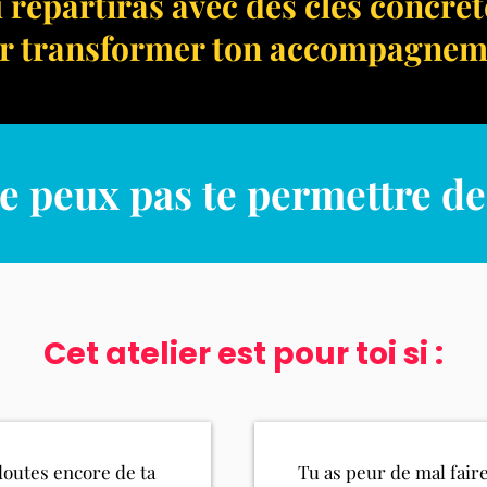
u repartiras avec des clés concrèt
r transformer ton accompagnem
e peux pas te permettre d
Cet atelier est pour toi si :
doutes encore de ta
Tu as peur de mal faire