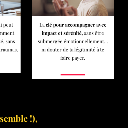
i peut
La
clé pour accompagner avec
comment
impact et sérénité
, sans être
é, sans
submergée émotionnellement…
 traumas.
ni douter de ta légitimité à te
faire payer.
semble !),