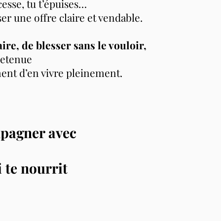
cesse, tu t’épuises…
ser une offre claire et vendable.
ire, de blesser sans le vouloir,
 retenue
ent d’en vivre pleinement.
mpagner avec
i te nourrit