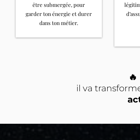
être submergée, pour
légiti
garder ton énergie et durer
d’ass
dans ton métier.
🔥
il va transform
ac