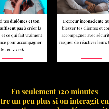
oi
tes diplômes et ton
L’
erreur inconsciente
qu
suffisent pas
à créer la
blesser tes clientes et 
 et ce qui fait vraiment
accompagner avec sécurit
rence pour accompagner
risquer de réactiver leurs
(et en vivre).
En seulement 120 minutes
être un peu plus si on interagit en