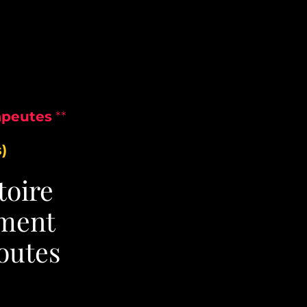
apeutes
**
)
toire
ement
doutes