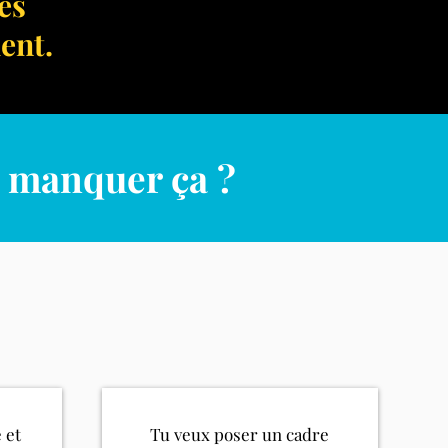
es
ent.
e manquer ça ?
 et
Tu veux poser un cadre