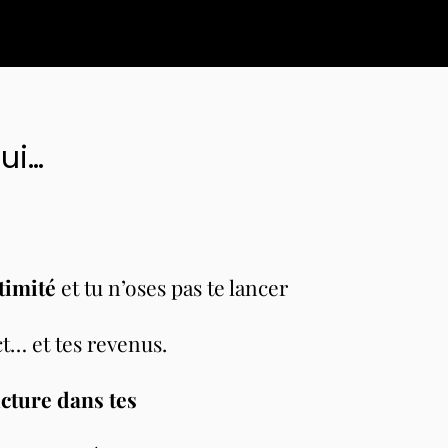
ui…
timité
et tu n’oses pas te lancer
t… et tes revenus.
cture dans tes