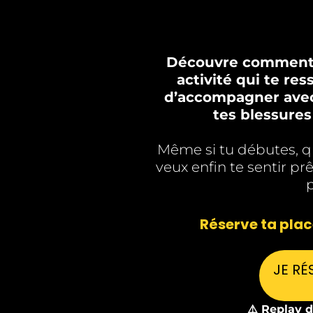
Découvre comment t
activité qui te res
d’accompagner avec 
tes blessures
Même si tu débutes, q
veux enfin te sentir pr
p
Réserve ta pla
JE RÉ
⚠️ Replay d