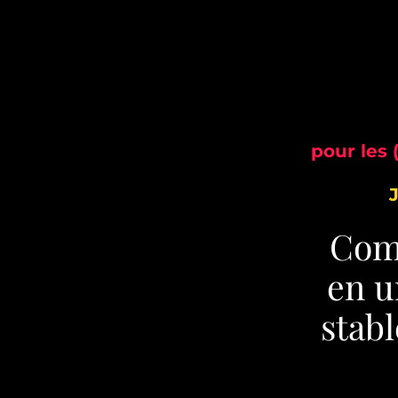
pour les
Comm
en u
stabl