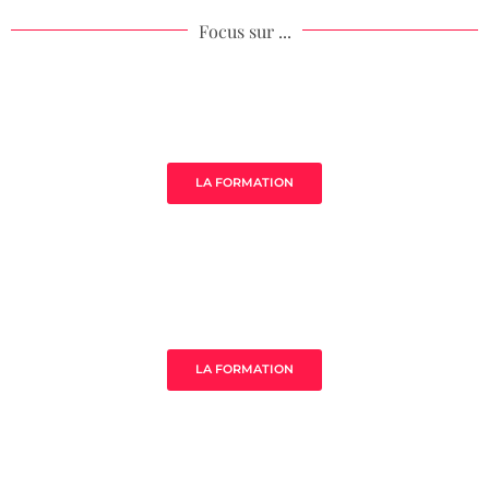
Focus sur ...
Âme de ton acompagnement
LA FORMATION
MistressClass Excellence
LA FORMATION