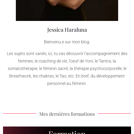
Jessica Haraluna
Bienvenu.e sur mon blog.
Les sujets sont variés, ici, tu vas découvrir l’accompagnement des
femmes, le coaching de vie, l’oeuf de Yoni, le Tantra, la
somatothérapie, le féminin sacré, la thérapie psychocorporelle, le
Breathwork, les chakras, le Tao, etc. En bref, du développement
personnel au féminin.
Mes dernières formations