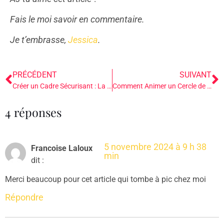
Fais le moi savoir en commentaire.
Je t’embrasse,
Jessica
.
PRÉCÉDENT
SUIVANT
Créer un Cadre Sécurisant : La Première Clé pour une Animation de Groupe Réussie
Comment Animer un Cercle de Femmes et Créer un Espace de Partage Sacré
4 réponses
5 novembre 2024 à 9 h 38
Francoise Laloux
min
dit :
Merci beaucoup pour cet article qui tombe à pic chez moi
Répondre