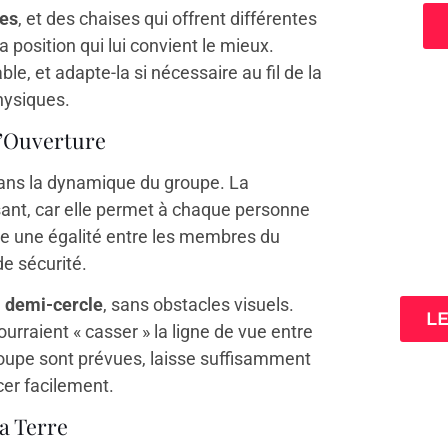
res
, et des chaises qui offrent différentes
 position qui lui convient le mieux.
e, et adapte-la si nécessaire au fil de la
physiques.
 l’Ouverture
dans la dynamique du groupe. La
sant, car elle permet à chaque personne
rée une égalité entre les membres du
3 cl
de sécurité.
ta
n
demi-cercle
, sans obstacles visuels.
L
urraient « casser » la ligne de vue entre
groupe sont prévues, laisse suffisamment
cer facilement.
la Terre