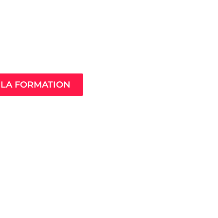
Âme de ton
compagnement
LA FORMATION
MistressClass
Excellence