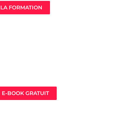
LA FORMATION
ès pour prospérer en
nt que thérapeute
E E-BOOK GRATUIT