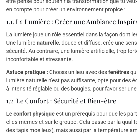
être pensé pour soutenir la transformation que tu veux o
en compte pour créer un environnement propice :
1.1. La Lumière : Créer une Ambiance Inspir
La lumière joue un rôle essentiel dans la façon dont l
Une lumière
naturelle
, douce et diffuse, crée une sen
sécurité. Au contraire, une lumière artificielle, trop fo
inconfortable et stressante.
Astuce pratique :
Choisis un lieu avec des
fenêtres
qui
lumière naturelle n’est pas suffisante, opte pour des
à intensité réglable ou des bougies, pour favoriser u
1.2. Le Confort : Sécurité et Bien-être
Le
confort physique
est un prérequis pour que les par
elles-mêmes et sur le groupe. Cela passe par la qualit
des tapis moelleux), mais aussi par la température am