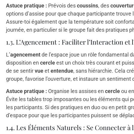
Astuce pratique :
Prévois des
coussins
, des
couvertu
options d’assise pour que chaque participante trouve la
Assure-toi également que la température soit confortabl
journée, en particulier si le groupe fait des pratiques 
1.3. L’Agencement : Faciliter l’Interaction et
L’
agencement
de l’espace joue un rôle fondamental 
disposition en
cercle
est un choix très courant et puis
de se sentir
vue
et
entendue
, sans hiérarchie. Cela c
groupe, favorise l’ouverture, et instaure un sentiment 
Astuce pratique :
Organise les assises en
cercle
ou e
Évite les tables trop imposantes ou les éléments qui po
les participants. Si des pratiques en duo ou en petit 
d’espace pour que les participantes puissent se dépla
1.4. Les Éléments Naturels : Se Connecter à 