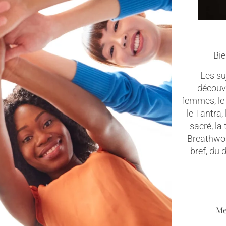
Bie
Les suj
découv
femmes, le 
le Tantra,
sacré, la
Breathwork
bref, du
Me