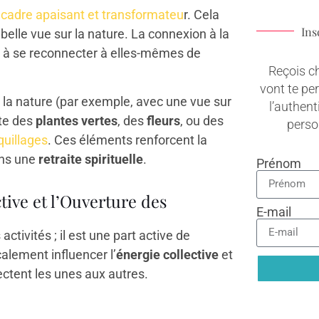
n
cadre apaisant et transformateu
r. Cela
Ins
belle vue sur la nature. La connexion à la
tes à se reconnecter à elles-mêmes de
Reçois c
vont te pe
e la nature (par exemple, avec une vue sur
l’authenti
ute des
plantes vertes
, des
fleurs
, ou des
pers
quillages
. Ces éléments renforcent la
dans une
retraite spirituelle
.
Prénom
tive et l’Ouverture des
E-mail
ctivités ; il est une part active de
alement influencer l’
énergie collective
et
ectent les unes aux autres.