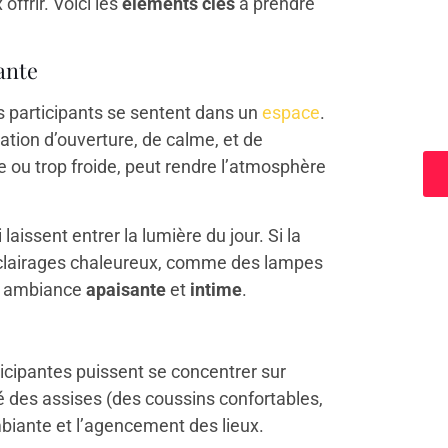
ffrir. Voici les
éléments clés
à prendre
ante
a
es participants se sentent dans un
espace
.
sation d’ouverture, de calme, et de
rte ou trop froide, peut rendre l’atmosphère
 laissent entrer la lumière du jour. Si la
 éclairages chaleureux, comme des lampes
ne ambiance
apaisante
et
intime
.
ticipantes puissent se concentrer sur
é des assises (des coussins confortables,
biante et l’agencement des lieux.