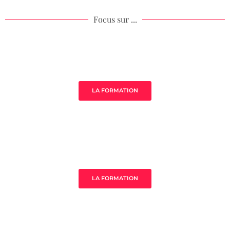
Focus sur ...
Âme de ton acompagnement
LA FORMATION
MistressClass Excellence
LA FORMATION