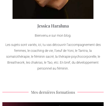
Jessica Haraluna
Bienvenu.e sur mon blog.
Les sujets sont variés, ici, tu vas découvrir l’accompagnement des
femmes, le coaching de vie, l’oeuf de Yoni, le Tantra, la
somatothérapie, le féminin sacré, la thérapie psychocorporelle, le
Breathwork, les chakras, le Tao, etc. En bref, du développement
personnel au féminin.
Mes dernières formations