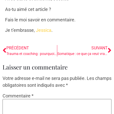
As-tu aimé cet article ?
Fais le moi savoir en commentaire.
Je t’embrasse,
Jessica
.
PRÉCÉDENT
SUIVANT
Trauma et coaching : pourquoi tu bloques (et ce que ton système nerveux essaie de dire)
Somatique : ce que ça veut vraiment dire (et pourquoi c’est fondamental dans l’accompagnement d’aujourd’hui)
Laisser un commentaire
Votre adresse e-mail ne sera pas publiée.
Les champs
obligatoires sont indiqués avec
*
Commentaire
*