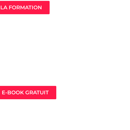
LA FORMATION
ès pour prospérer en
nt que thérapeute
E E-BOOK GRATUIT