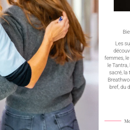
Bie
Les suj
découv
femmes, le 
le Tantra,
sacré, la
Breathwork
bref, du
Me