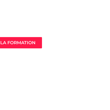
Âme de ton
compagnement
LA FORMATION
MistressClass
Excellence