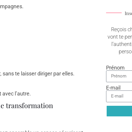
compagnes.
Ins
Reçois c
vont te pe
l’authenti
pers
Prénom
 sans te laisser diriger par elles.
E-mail
t avec l’autre.
de transformation