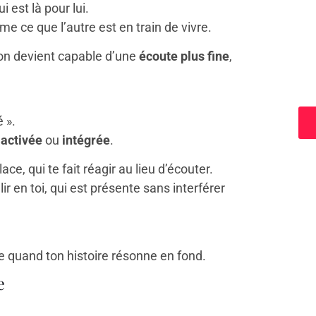
 est là pour lui.
rme ce que l’autre est en train de vivre.
’on devient capable d’une
écoute plus fine
,
a
é ».
e
activée
ou
intégrée
.
lace, qui te fait réagir au lieu d’écouter.
ir en toi, qui est présente sans interférer
 quand ton histoire résonne en fond.
e