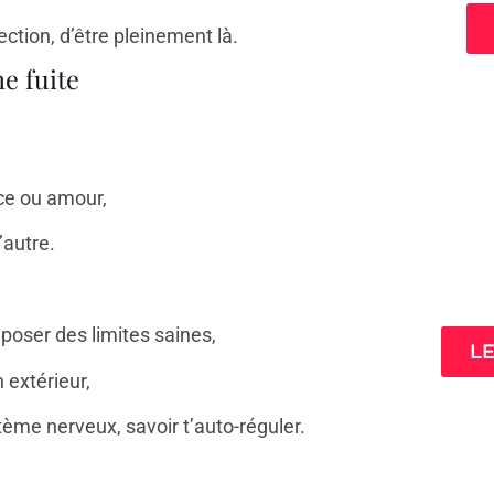
ection, d’être pleinement là.
e fuite
ce ou amour,
’autre.
3 cl
ta
 poser des limites saines,
L
 extérieur,
tème nerveux, savoir t’auto-réguler.