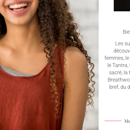
Bie
Les suj
découv
femmes, le 
le Tantra,
sacré, la
Breathwork
bref, du
Me