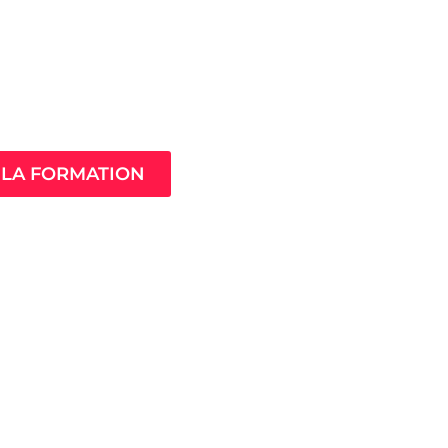
Âme de ton
compagnement
LA FORMATION
MistressClass
Excellence