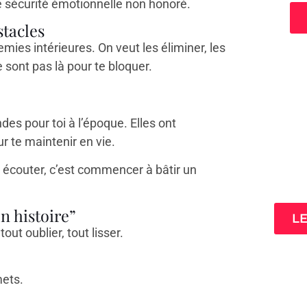
e sécurité émotionnelle non honoré.
stacles
es intérieures. On veut les éliminer, les
e sont pas là pour te bloquer.
ndes pour toi à l’époque. Elles ont
r te maintenir en vie.
3 cl
Les écouter, c’est commencer à bâtir un
ta
n histoire”
L
out oublier, tout lisser.
mets.