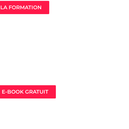
LA FORMATION
ès pour prospérer en
nt que thérapeute
E E-BOOK GRATUIT