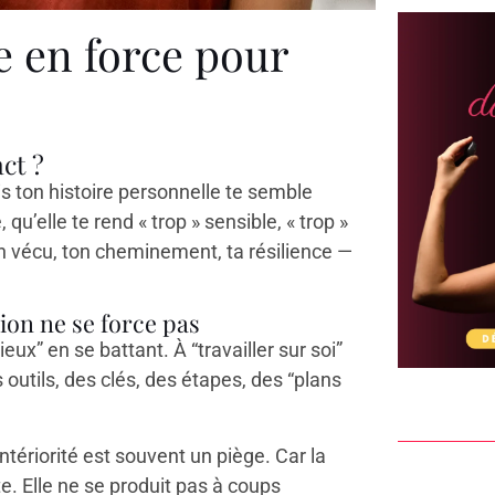
e en force pour
act ?
 ton histoire personnelle te semble
 qu’elle te rend « trop » sensible, « trop »
ton vécu, ton cheminement, ta résilience —
tion ne se force pas
ux” en se battant. À “travailler sur soi”
utils, des clés, des étapes, des “plans
tériorité est souvent un piège. Car la
e. Elle ne se produit pas à coups