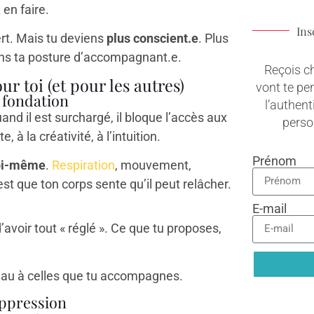
 en faire.
Ins
ert. Mais tu deviens
plus conscient.e
. Plus
dans ta posture d’accompagnant.e.
Reçois c
 toi (et pour les autres)
vont te pe
 fondation
l’authenti
nd il est surchargé, il bloque l’accès aux
pers
, à la créativité, à l’intuition.
Prénom
toi-même
.
Respiration
, mouvement,
t que ton corps sente qu’il peut relâcher.
E-mail
’avoir tout « réglé ». Ce que tu proposes,
adeau à celles que tu accompagnes.
uppression