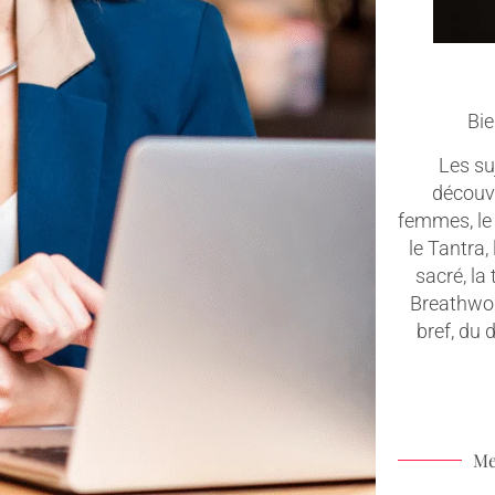
Bie
Les suj
découv
femmes, le 
le Tantra,
sacré, la
Breathwork
bref, du
Me