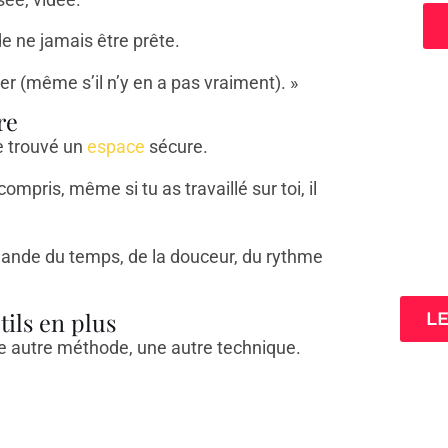
de ne jamais être prête.
er (même s’il n’y en a pas vraiment). »
re
re trouvé un
espace
sécure.
ompris, même si tu as travaillé sur toi, il
3 cl
mande du temps, de la douceur, du rythme
ta
tils en plus
L
 une autre méthode, une autre technique.