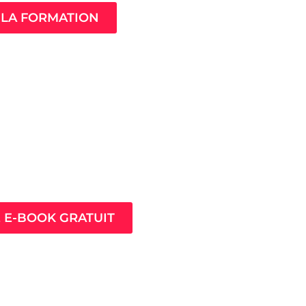
LA FORMATION
ès pour prospérer en
nt que thérapeute
E E-BOOK GRATUIT