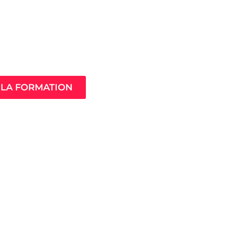
Âme de ton
compagnement
LA FORMATION
MistressClass
Excellence