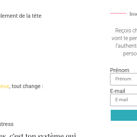
Ins
ulement de la tête
Reçois c
vont te pe
l’authenti
pers
Prénom
veux
, tout change :
E-mail
stress
es, c’est ton système qui