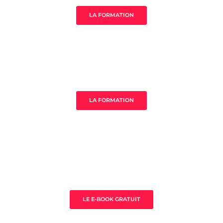
LA FORMATION
MistressClass Excellence
LA FORMATION
3 clès pour prospérer en tant que
thérapeute
LE E-BOOK GRATUIT