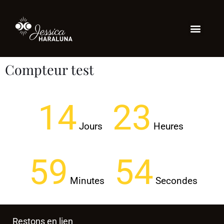
Compteur test
14
23
Jours
Heures
59
54
Minutes
Secondes
Restons en lien