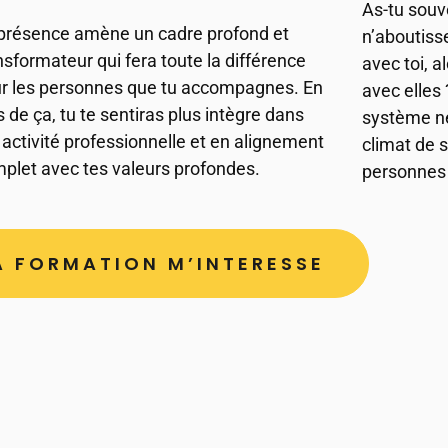
As-tu souv
présence amène un cadre profond et
n’aboutis
nsformateur qui fera toute la différence
avec toi, a
r les personnes que tu accompagnes. En
avec elles 
s de ça, tu te sentiras plus intègre dans
système ne
 activité professionnelle et en alignement
climat de 
plet avec tes valeurs profondes.
personnes 
A FORMATION M’INTERESSE