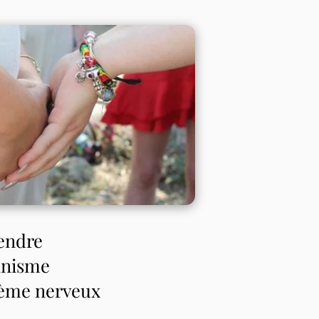
endre
anisme
tème nerveux