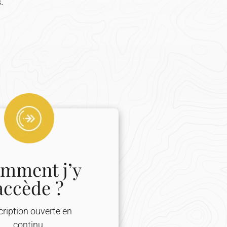
.
mment j’y
accède ?
cription ouverte en
continu.