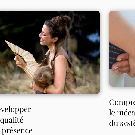
Compr
velopper
le méc
 qualité
du sys
 présence