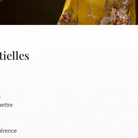
ielles
u
mettre
fférence