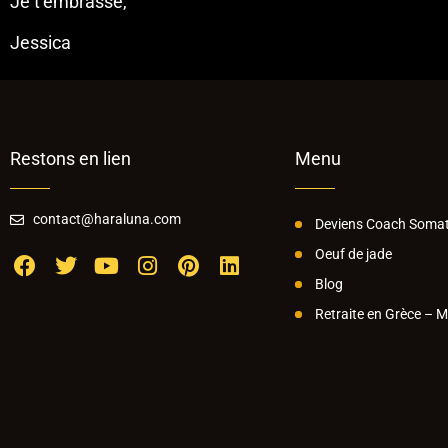
Je t’embrasse,
Jessica
Restons en lien
Menu
contact@haraluna.com
Deviens Coach Somat
Oeuf de jade
Blog
Retraite en Grèce – 