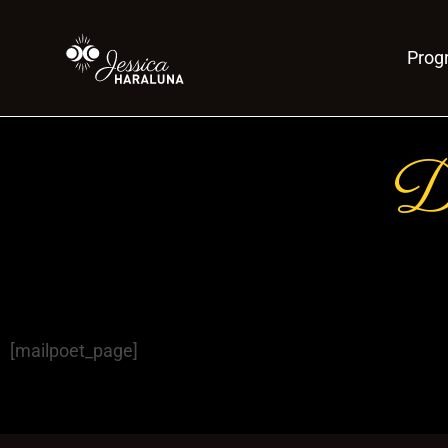
Pro
D
[mailpoet_page]