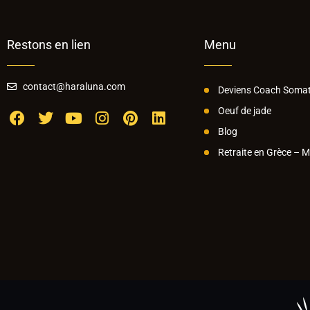
Restons en lien
Menu
contact@haraluna.com
Deviens Coach Somat
Oeuf de jade
Blog
Retraite en Grèce – 