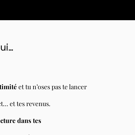
ui…
timité
et tu n’oses pas te lancer
t… et tes revenus.
cture dans tes