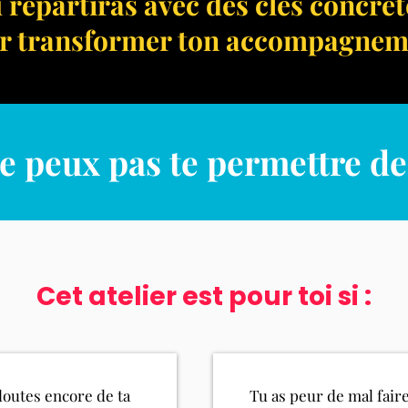
u repartiras avec des clés concrèt
r transformer ton accompagnem
e peux pas te permettre d
Cet atelier est pour toi si :
doutes encore de ta
Tu as peur de mal faire