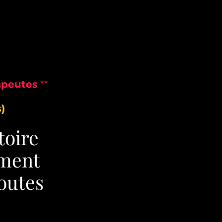
apeutes
**
)
toire
ement
doutes