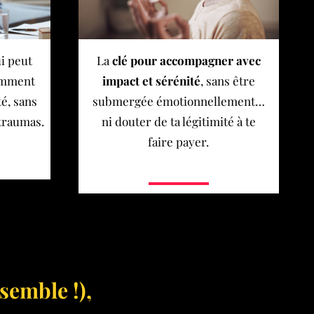
i peut
La
clé pour accompagner avec
comment
impact et sérénité
, sans être
é, sans
submergée émotionnellement…
 traumas.
ni douter de ta légitimité à te
faire payer.
semble !),