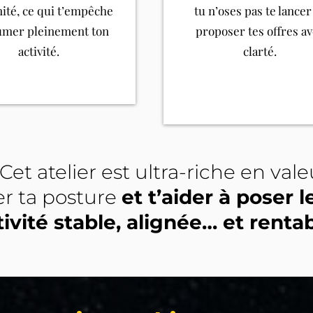
mité, ce qui t’empêche
tu n’oses pas te lancer
umer pleinement ton
proposer tes offres a
activité.
clarté.
Cet atelier est ultra-riche en valeu
er ta posture
et t’aider à poser 
tivité stable, alignée… et rentab