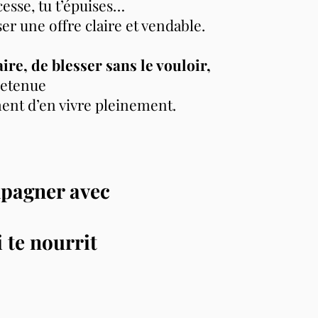
cesse, tu t’épuises…
ser une offre claire et vendable.
ire, de blesser sans le vouloir,
 retenue
ent d’en vivre pleinement.
mpagner avec
i te nourrit