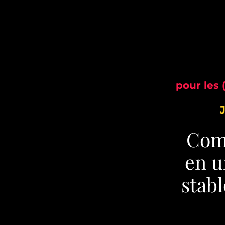
pour les
Comm
en u
stabl