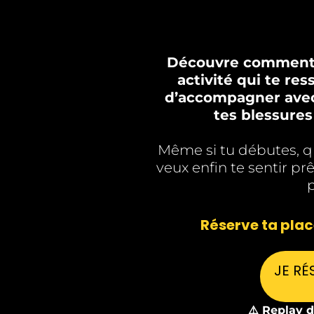
Découvre comment t
activité qui te res
d’accompagner avec 
tes blessures
Même si tu débutes, q
veux enfin te sentir pr
p
Réserve ta pla
JE RÉ
⚠️ Replay d