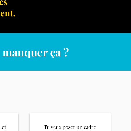
es
ent.
e manquer ça ?
 et
Tu veux poser un cadre