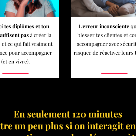
oi
tes diplômes et ton
L’
erreur inconsciente
qu
suffisent pas
à créer la
blesser tes clientes et 
 et ce qui fait vraiment
accompagner avec sécurit
rence pour accompagner
risquer de réactiver leurs
(et en vivre).
En seulement 120 minutes
être un peu plus si on interagit en