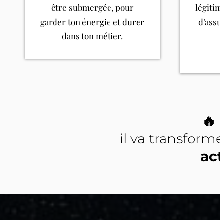
être submergée, pour
légiti
garder ton énergie et durer
d’ass
dans ton métier.
🔥
il va transform
ac