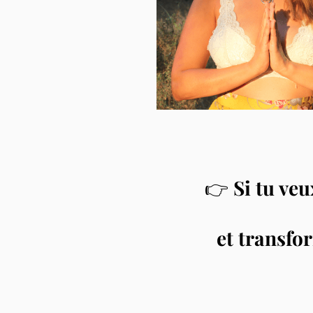
👉
Si tu ve
et transfor