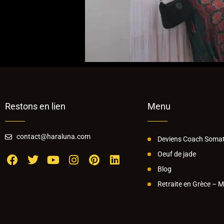
Restons en lien
Menu
contact@haraluna.com
Deviens Coach Somat
Oeuf de jade
Blog
Retraite en Grèce – 