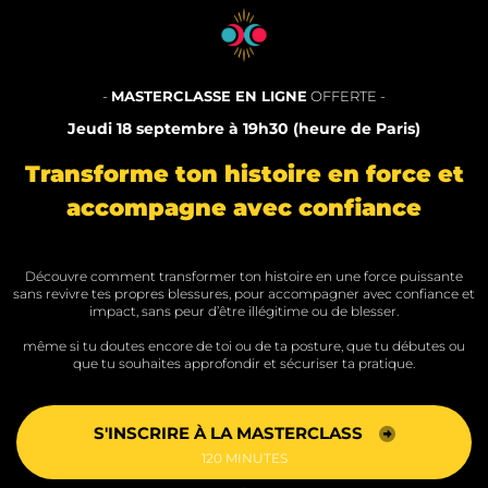
-
MASTERCLASSE EN LIGNE
OFFERTE -
Jeudi 18 septembre à 19h30 (heure de Paris)
Transforme ton histoire en force et
accompagne avec confiance
Découvre comment transformer ton histoire en une force puissante
sans revivre tes propres blessures, pour accompagner avec confiance et
impact, sans peur d’être illégitime ou de blesser.
même si tu doutes encore de toi ou de ta posture, que tu débutes ou
que tu souhaites approfondir et sécuriser ta pratique.
S'INSCRIRE À LA MASTERCLASS
120 MINUTES