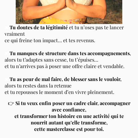
❌
Tu doutes de ta légitimité
et tu n’oses pas te lancer
vraiment
ce qui freine ton impact… et tes revenus.
❌
Tu manques de structure dans tes accompagnements
,
alors tu t’adaptes sans cesse, tu t’épuises…
et tu n’arrives pas à poser une offre claire et vendable.
❌
Tu as peur de mal faire, de blesser sans le vouloir,
alors tu restes dans la retenue
et tu repousses le moment d’en vivre pleinement.
👉
Si tu veux enfin poser un cadre clair, accompagner
avec confiance,
et transformer ton histoire en une activité qui te
nourrit autant qu’elle transforme,
cette masterclasse est pour toi.