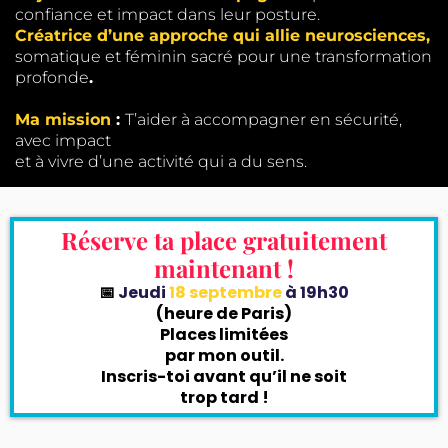
confiance et impact dans leur posture.
Créatrice d’une approche qui allie neurosciences,
somatique et féminin sacré pour une transformation
profonde
.
Ma mission
:
T’aider à accompagner en sécurité,
avec impact
et à vivre d’une activité qui a du sens.
Réserve ta place gratuitement
maintenant !
📅
Jeudi
18 septembre
à 19h30
(heure de Paris)
Places limitées
par mon outil.
Inscris-toi avant qu’il ne soit
trop tard !