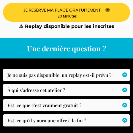
JE RÉSERVE MA PLACE GRATUITEMENT
120 Minutes
⚠️ Replay disponible pour les inscrites
Une dernière question ?
Je ne suis pas disponible, un replay est-il prévu ?
OUI ! Un replay sera envoyé à toutes les inscrites
et disponible pendant 7 jours.
À qui s’adresse cet atelier ?
Les coachs, accompagnantes et thérapeutes qui
veulent transformer leur histoire en une vraie
Est-ce que c’est vraiment gratuit ?
force professionnelle, et accompagner avec
Oui, 100% gratuit ! Prends un carnet de notes,
confiance, clarté et impact.
applique les conseils et découvre comment cette
Est-ce qu’il y aura une offre à la fin ?
approche peut changer ta posture et ton
Oui, et je préfère être transparente et adresser
Celles qui souhaitent se lancer, mais doutent
accompagnement.
maintenant l’éléphant dans la salle! À la fin de la