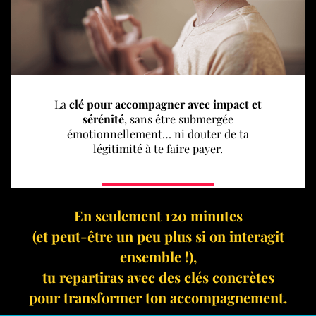
La
clé pour accompagner avec impact et
sérénité
, sans être submergée
émotionnellement… ni douter de ta
légitimité à te faire payer.
En seulement 120 minutes
(et peut-être un peu plus si on interagit
ensemble !),
tu repartiras avec des clés concrètes
pour transformer ton accompagnement.