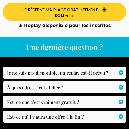
JE RÉSERVE MA PLACE GRATUITEMENT
120 Minutes
⚠️ Replay disponible pour les inscrites
Une dernière question ?
Je ne suis pas disponible, un replay est-il prévu ?
OUI ! Un replay sera envoyé à toutes les inscrites
et disponible pendant 7 jours.
À qui s’adresse cet atelier ?
Les coachs, accompagnantes et thérapeutes qui
veulent transformer leur histoire en une vraie
Est-ce que c’est vraiment gratuit ?
force professionnelle, et accompagner avec
Oui, 100% gratuit ! Prends un carnet de notes,
confiance, clarté et impact.
applique les conseils et découvre comment cette
Est-ce qu’il y aura une offre à la fin ?
approche peut changer ta posture et ton
Oui, et je préfère être transparente et adresser
Celles qui souhaitent se lancer, mais doutent
accompagnement.
maintenant l’éléphant dans la salle! À la fin de la