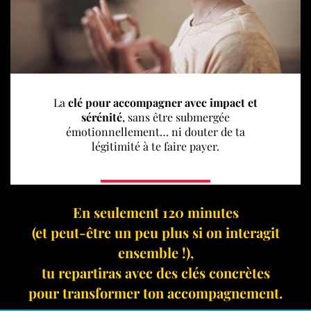
La
clé pour accompagner avec impact et
sérénité
, sans être submergée
émotionnellement… ni douter de ta
légitimité à te faire payer.
En seulement 120 minutes
(et peut-être un peu plus si on interagit
ensemble !),
tu repartiras avec des clés concrètes
pour transformer ton accompagnement.