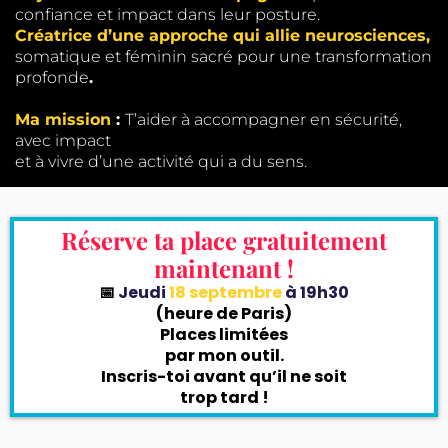
confiance et impact dans leur posture.
Créatrice d’une approche qui allie neurosciences,
somatique et féminin sacré pour une transformation
profonde
.
Ma mission
:
T’aider à accompagner en sécurité,
avec impact
et à vivre d’une activité qui a du sens.
Réserve ta place gratuitement
maintenant !
📅
Jeudi
18 septembre
à 19h30
(heure de Paris)
Places limitées
par mon outil.
Inscris-toi avant qu’il ne soit
trop tard !