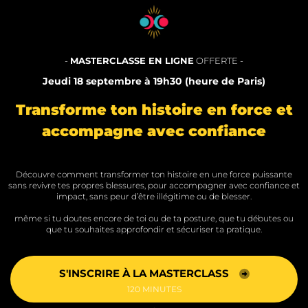
-
MASTERCLASSE EN LIGNE
OFFERTE -
Jeudi 18 septembre à 19h30 (heure de Paris)
Transforme ton histoire en force et
accompagne avec confiance
Découvre comment transformer ton histoire en une force puissante
sans revivre tes propres blessures, pour accompagner avec confiance et
impact, sans peur d’être illégitime ou de blesser.
même si tu doutes encore de toi ou de ta posture, que tu débutes ou
que tu souhaites approfondir et sécuriser ta pratique.
S'INSCRIRE À LA MASTERCLASS
120 MINUTES