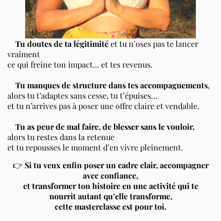
❌
Tu doutes de ta légitimité
et tu n’oses pas te lancer
vraiment
ce qui freine ton impact… et tes revenus.
❌
Tu manques de structure dans tes accompagnements
,
alors tu t’adaptes sans cesse, tu t’épuises…
et tu n’arrives pas à poser une offre claire et vendable.
❌
Tu as peur de mal faire, de blesser sans le vouloir,
alors tu restes dans la retenue
et tu repousses le moment d’en vivre pleinement.
👉
Si tu veux enfin poser un cadre clair, accompagner
avec confiance,
et transformer ton histoire en une activité qui te
nourrit autant qu’elle transforme,
cette masterclasse est pour toi.