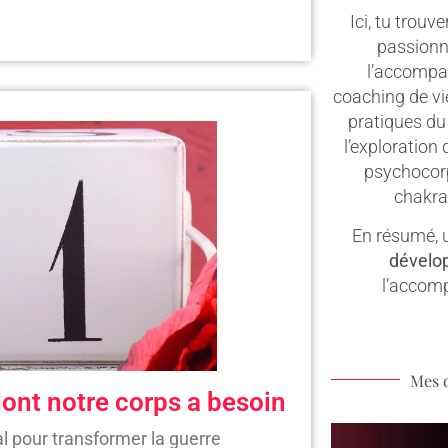
Ici, tu trouv
passionn
l’accompa
coaching de vie
pratiques du
l’exploration 
psychocorp
chakras
En résumé, u
dévelo
l’accom
Mes 
 dont notre corps a besoin
l pour transformer la guerre