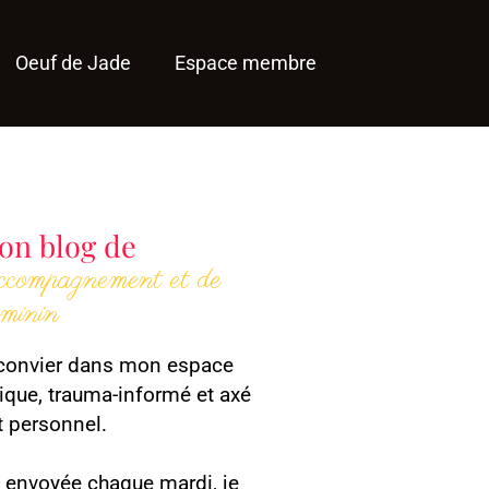
Oeuf de Jade
Espace membre
on blog de
accompagnement et de
éminin
e convier dans mon espace
que, trauma-informé et axé
 personnel.
 envoyée chaque mardi, je