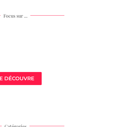
Focus sur ...
stress Class
Excellence
JE DÉCOUVRE
Catégories