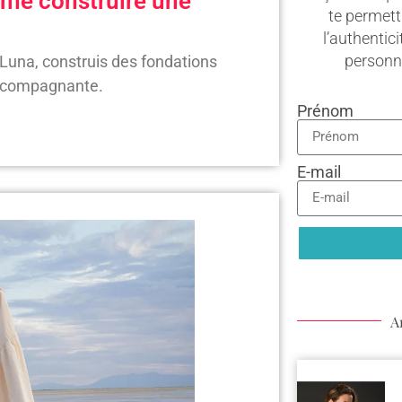
me construire une
te permett
l’authentici
person
Luna, construis des fondations
’accompagnante.
Prénom
E-mail
A