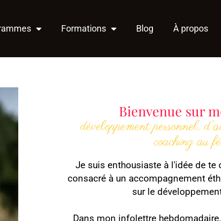
grammes
Formations
Blog
À propos
Bienvenue sur m
développement personnel, d'
coaching au f
Je suis enthousiaste à l'idée de t
consacré à un accompagnement éthi
sur le développement
Dans mon infolettre hebdomadaire,