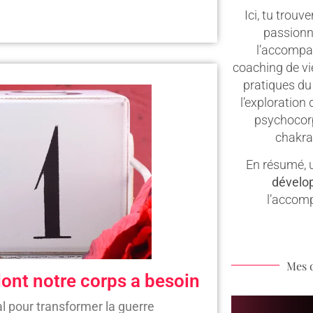
Ici, tu trouv
passionn
l’accompa
coaching de vie
pratiques du
l’exploration 
psychocorp
chakras
En résumé, u
dévelo
l’accom
Mes 
 dont notre corps a besoin
l pour transformer la guerre