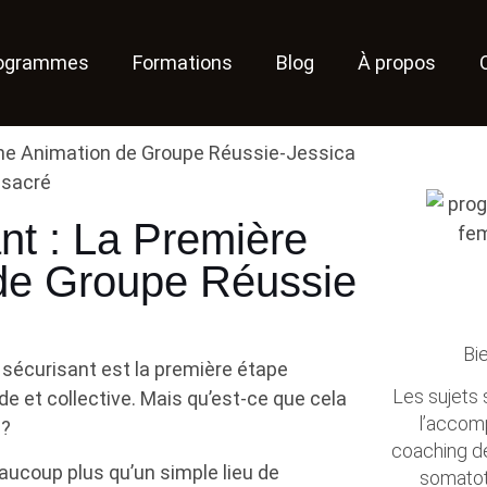
ogrammes
Formations
Blog
À propos
nt : La Première
 de Groupe Réussie
Bi
re sécurisant est la première étape
Les sujets s
e et collective. Mais qu’est-ce que cela
l’accom
 ?
coaching de 
eaucoup plus qu’un simple lieu de
somatoth