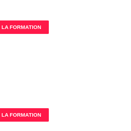
Âme de ton
compagnement
LA FORMATION
MistressClass
Excellence
LA FORMATION