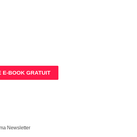
ès pour prospérer en
nt que thérapeute
E E-BOOK GRATUIT
à ma Newsletter