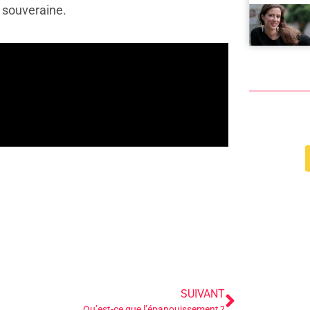
 souveraine.
SUIVANT
Qu’est-ce que l’épanouissement ?