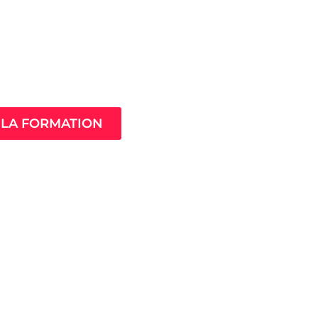
Âme de ton
compagnement
LA FORMATION
MistressClass
Excellence