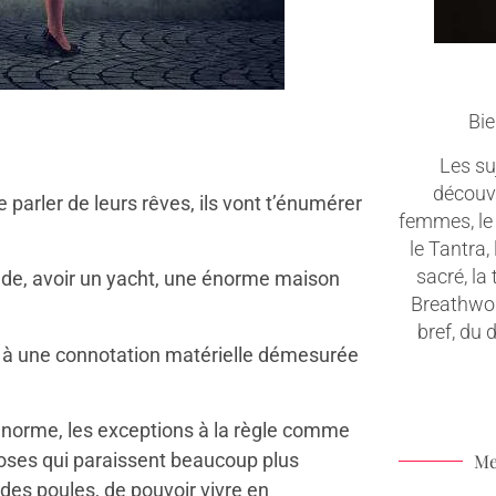
Bie
Les suj
découv
parler de leurs rêves, ils vont t’énumérer
femmes, le 
le Tantra,
sacré, la
monde, avoir un yacht, une énorme maison
Breathwork
bref, du
s à une connotation matérielle démesurée
e norme, les exceptions à la règle comme
 choses qui paraissent beaucoup plus
Me
 des poules, de pouvoir vivre en