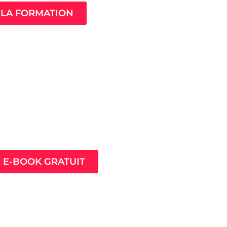
LA FORMATION
ès pour prospérer en
nt que thérapeute
E E-BOOK GRATUIT