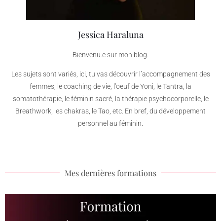
Jessica Haraluna
Bienvenu.e sur mon blog.
Les sujets sont variés, ici, tu vas découvrir l’accompagnement des
femmes, le coaching de vie, l’oeuf de Yoni, le Tantra, la
somatothérapie, le féminin sacré, la thérapie psychocorporelle, le
Breathwork, les chakras, le Tao, etc. En bref, du développement
personnel au féminin.
Mes dernières formations