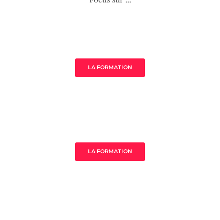
Âme de ton acompagnement
LA FORMATION
MistressClass Excellence
LA FORMATION
3 clès pour prospérer en tant que