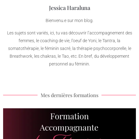
Jessica Haraluna
Bienvenu.e sur mon blog.
Les sujets sont variés, ici, tu vas découvrir l’accompagnement des
femmes, le coaching de vie, l’oeuf de Yoni, le Tantra, la
somatothérapie, le féminin sacré, la thérapie psychocorporelle, le
Breathwork, les chakras, le Tao, etc. En bref, du développement
personnel au féminin.
Mes dernières formations