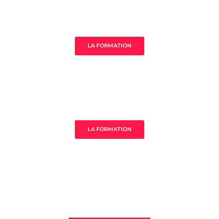
Âme de ton acompagnement
LA FORMATION
MistressClass Excellence
LA FORMATION
3 clès pour prospérer en tant que
thérapeute