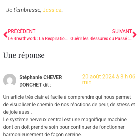
Je t’embrasse,
Jessica
.
PRÉCÉDENT
SUIVANT
Le Breathwork : La Respiration Consciente pour les Professionnelles de l’Accompagnement
Guérir les Blessures du Passé : Le Rôle du Système Nerveux dans la Libération des Traumas
Une réponse
20 août 2024 à 8 h 06
Stéphanie CHEVER
min
DONCHET
dit :
Un article très clair et facile à comprendre qui nous permet
de visualiser le chemin de nos réactions de peur, de stress et
de joie aussi.
Le système nerveux central est une magnifique machine
dont on doit prendre soin pour continuer de fonctionner
harmonieusement de façon sereine.