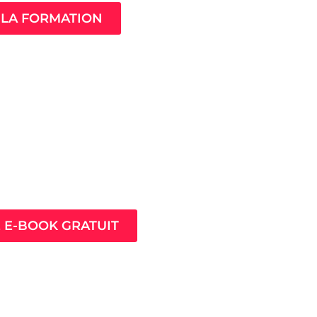
LA FORMATION
ès pour prospérer en
nt que thérapeute
E E-BOOK GRATUIT