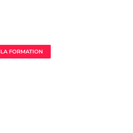
Âme de ton
compagnement
LA FORMATION
MistressClass
Excellence