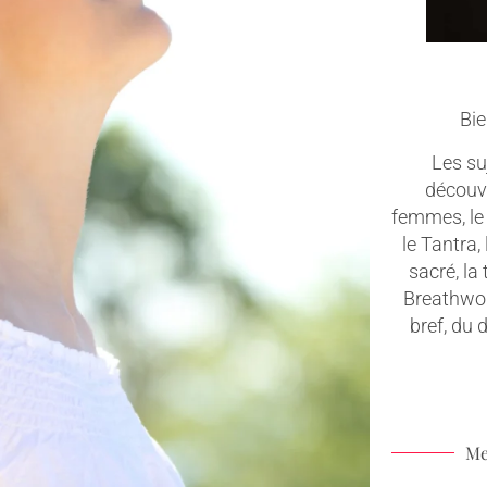
Bie
Les suj
découv
femmes, le 
le Tantra,
sacré, la
Breathwork
bref, du
Me