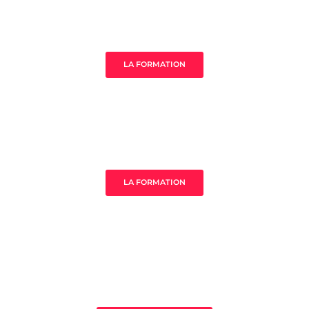
Âme de ton acompagnement
LA FORMATION
MistressClass Excellence
LA FORMATION
3 clès pour prospérer en tant que
thérapeute