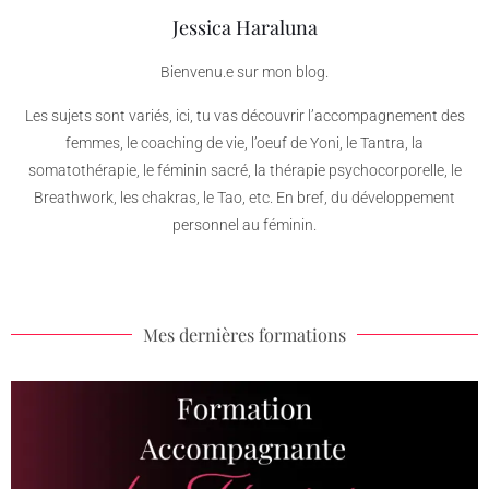
Jessica Haraluna
Bienvenu.e sur mon blog.
Les sujets sont variés, ici, tu vas découvrir l’accompagnement des
femmes, le coaching de vie, l’oeuf de Yoni, le Tantra, la
somatothérapie, le féminin sacré, la thérapie psychocorporelle, le
Breathwork, les chakras, le Tao, etc. En bref, du développement
personnel au féminin.
Mes dernières formations