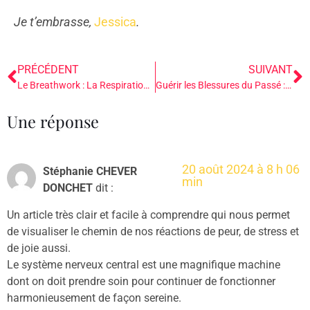
Je t’embrasse,
Jessica
.
PRÉCÉDENT
SUIVANT
Le Breathwork : La Respiration Consciente pour les Professionnelles de l’Accompagnement
Guérir les Blessures du Passé : Le Rôle du Système Nerveux dans la Libération des Traumas
Une réponse
20 août 2024 à 8 h 06
Stéphanie CHEVER
min
DONCHET
dit :
Un article très clair et facile à comprendre qui nous permet
de visualiser le chemin de nos réactions de peur, de stress et
de joie aussi.
Le système nerveux central est une magnifique machine
dont on doit prendre soin pour continuer de fonctionner
harmonieusement de façon sereine.