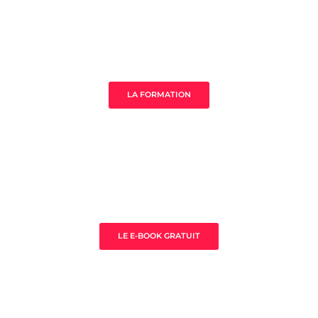
MistressClass Excellence
LA FORMATION
3 clès pour prospérer en tant que
thérapeute
LE E-BOOK GRATUIT