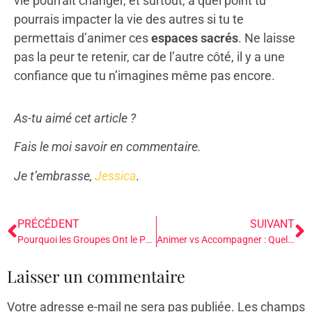
vie pourrait changer, et surtout, à quel point tu
pourrais impacter la vie des autres si tu te
permettais d’animer ces
espaces sacrés
. Ne laisse
pas la peur te retenir, car de l’autre côté, il y a une
confiance que tu n’imagines même pas encore.
As-tu aimé cet article ?
Fais le moi savoir en commentaire.
Je t’embrasse,
Jessica
.
PRÉCÉDENT
SUIVANT
Pourquoi les Groupes Ont le Pouvoir de Transformer Profondément nos Vies
Animer vs Accompagner : Quelle est la Différence et Pourquoi C’est Crucial pour Créer des Espaces Transformateurs
Laisser un commentaire
Votre adresse e-mail ne sera pas publiée.
Les champs