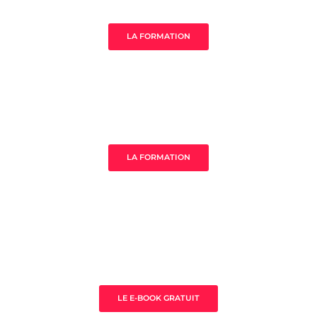
Âme de ton acompagnement
LA FORMATION
MistressClass Excellence
LA FORMATION
3 clès pour prospérer en tant que
thérapeute
LE E-BOOK GRATUIT