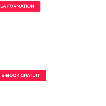
LA FORMATION
ès pour prospérer en
nt que thérapeute
E E-BOOK GRATUIT