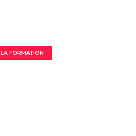
Âme de ton
compagnement
LA FORMATION
MistressClass
Excellence