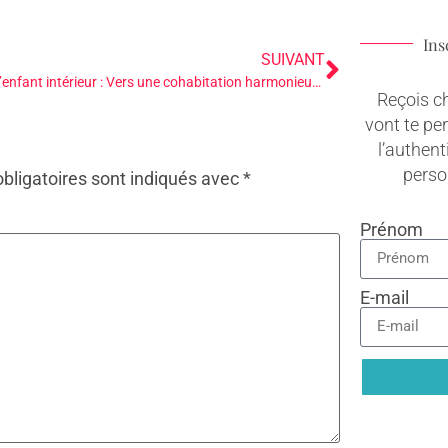
Ins
SUIVANT
Guider l’enfant intérieur : Vers une cohabitation harmonieuse
Reçois c
vont te pe
l’authenti
pers
bligatoires sont indiqués avec
*
Prénom
E-mail