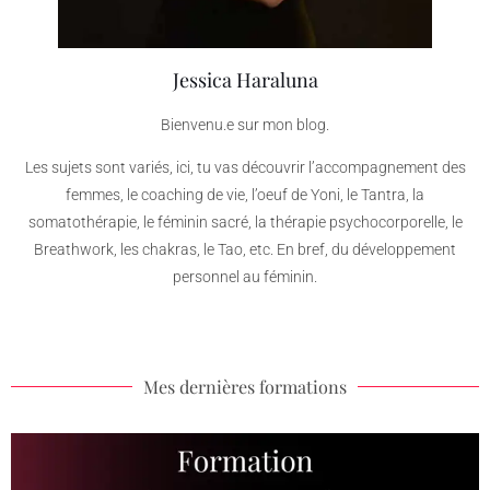
Jessica Haraluna
Bienvenu.e sur mon blog.
Les sujets sont variés, ici, tu vas découvrir l’accompagnement des
femmes, le coaching de vie, l’oeuf de Yoni, le Tantra, la
somatothérapie, le féminin sacré, la thérapie psychocorporelle, le
Breathwork, les chakras, le Tao, etc. En bref, du développement
personnel au féminin.
Mes dernières formations