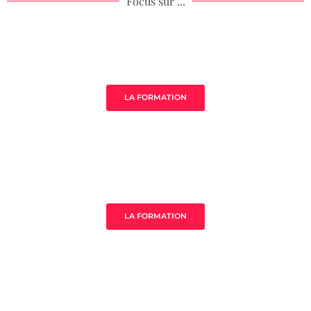
Focus sur ...
Âme de ton acompagnement
LA FORMATION
MistressClass Excellence
LA FORMATION
3 clès pour prospérer en tant que