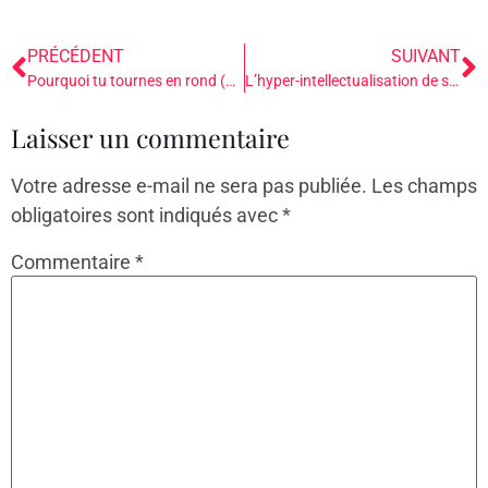
PRÉCÉDENT
SUIVANT
Pourquoi tu tournes en rond (même si tu fais « le travail ») et comment tu peux changer ta trajectoire
L’hyper-intellectualisation de soi dans le développement personnel, la thérapie ou le coaching
Laisser un commentaire
Votre adresse e-mail ne sera pas publiée.
Les champs
obligatoires sont indiqués avec
*
Commentaire
*