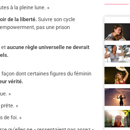
es à la pleine lune. »
ir de la liberté.
Suivre son cycle
 d’empowerment, pas une prison
 et
aucune règle universelle ne devrait
els.
 façon dont certaines figures du féminin
eur vérité.
ue. »
 prête. »
 de foi. »
ce qu’elles ne « ressentaient pas assez »,