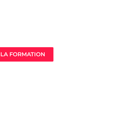
Âme de ton
compagnement
LA FORMATION
MistressClass
Excellence