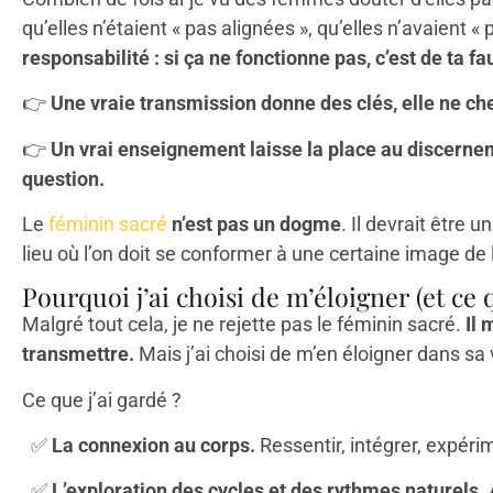
qu’elles n’étaient « pas alignées », qu’elles n’avaient «
responsabilité : si ça ne fonctionne pas, c’est de ta fa
👉
Une vraie transmission donne des clés, elle ne ch
👉
Un vrai enseignement laisse la place au discerneme
question.
Le
féminin sacré
n’est pas un dogme
. Il devrait être 
lieu où l’on doit se conformer à une certaine image de 
Pourquoi j’ai choisi de m’éloigner (et ce q
Malgré tout cela, je ne rejette pas le féminin sacré.
Il 
transmettre.
Mais j’ai choisi de m’en éloigner dans sa
Ce que j’ai gardé ?
✅
La connexion au corps.
Ressentir, intégrer, expéri
✅
L’exploration des cycles et des rythmes naturels.