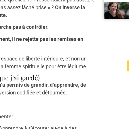
 pas assez lâché prise » ?
On inverse la
ute.
erche pas à contrôler.
nt, il ne rejette pas les remises en
un espace de liberté intérieure, et non un
la femme spirituelle pour être légitime.
ue j’ai gardé)
m’a permis de grandir, d’apprendre, de
 version codifiée et détournée.
menter.
Apprendre à s’écouter au-delà des