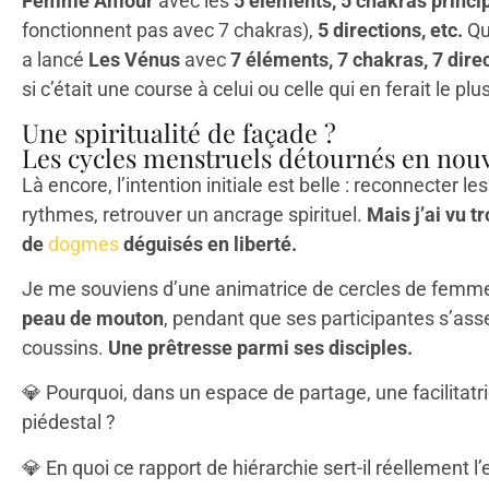
Femme Amour
avec les
5 éléments, 5 chakras princi
fonctionnent pas avec 7 chakras),
5 directions, etc.
Qu
a lancé
Les Vénus
avec
7 éléments, 7 chakras, 7 dire
si c’était une course à celui ou celle qui en ferait le p
Une spiritualité de façade ?
Les cycles menstruels détournés en nouv
Là encore, l’intention initiale est belle : reconnecter 
rythmes, retrouver un ancrage spirituel.
Mais j’ai vu t
de
dogmes
déguisés en liberté.
Je me souviens d’une animatrice de cercles de femme
peau de mouton
, pendant que ses participantes s’ass
coussins.
Une prêtresse parmi ses disciples.
💎
Pourquoi, dans un espace de partage, une facilitatri
piédestal ?
💎
En quoi ce rapport de hiérarchie sert-il réellement