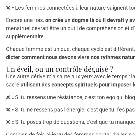
❌
« Les femmes connectées à leur nature saignent tout
Encore une fois,
on crée un dogme là où il devrait y avo
menstruel devrait être un outil de compréhension et
supplémentaire.
Chaque femme est unique, chaque cycle est différent,
dicter comment nous devons vivre nos rythmes natur
Un éveil, ou un contrôle déguisé ?
Une autre dérive m’a sauté aux yeux avec le temps : la
sacré
utilisent des concepts spirituels pour imposer l
❌
« Si tu ressens une résistance, c’est ton ego qui bloq
❌
« Si tu ne ressens pas l’énergie, c’est que tu n’es pas
❌
« Si tu poses trop de questions, c’est que tu manques
Combien de fois ai-je vu des femmes douter d’elles par