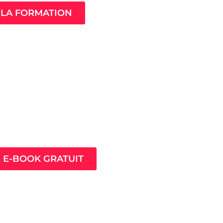
LA FORMATION
ès pour prospérer en
nt que thérapeute
E E-BOOK GRATUIT