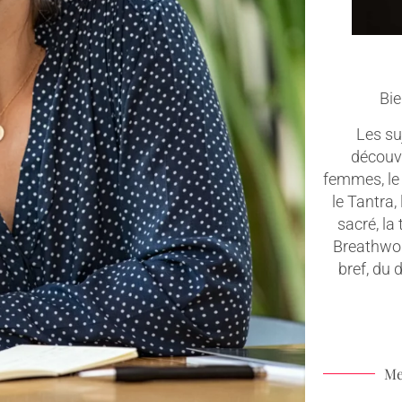
Bie
Les suj
découv
femmes, le 
le Tantra,
sacré, la
Breathwork
bref, du
Me