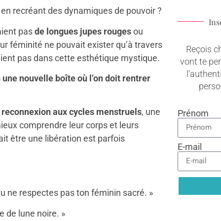
ut en recréant des dynamiques de pouvoir ?
Ins
aient pas
de longues jupes rouges
ou
ur féminité ne pouvait exister qu’à travers
Reçois c
traient pas dans cette esthétique mystique.
vont te pe
l’authenti
 une nouvelle boîte où l’on doit rentrer
pers
a reconnexion aux cycles menstruels
, une
Prénom
eux comprendre leur corps et leurs
it être une libération est parfois
E-mail
 tu ne respectes pas ton féminin sacré. »
 de lune noire. »