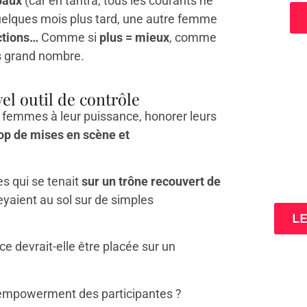
paux
(car en tantra, tous les courants ne
elques mois plus tard, une autre femme
ctions…
Comme si
plus = mieux
, comme
lus grand nombre.
el outil de contrôle
les femmes à leur puissance, honorer leurs
rop de mises en scène et
3 cl
ta
s qui se tenait
sur un trône recouvert de
eyaient au sol sur de simples
L
ce devrait-elle être placée sur un
 l’empowerment des participantes ?