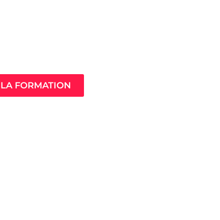
Âme de ton
compagnement
LA FORMATION
MistressClass
Excellence