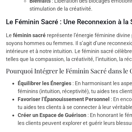
Bienfaits
: Libération des blocages émotionn
stimulation de la créativité.
Le Féminin Sacré : Une Reconnexion à la 
Le
féminin sacré
représente l’énergie féminine divin
soyons hommes ou femmes. Il s’agit d’une reconnexi
intérieure et à notre intuition. Le féminin sacré célèbr
telles que la compassion, la créativité, l’intuition, la ré
Pourquoi Intégrer le Féminin Sacré dans le 
Équilibrer les Énergies
: En harmonisant les aspec
féminins (intuition, réceptivité), tu aides tes clien
Favoriser l’Épanouissement Personnel
: En enco
tu aides tes clients à se connecter à leur véritab
Créer un Espace de Guérison
: En honorant le fé
les clients peuvent explorer et guérir leurs bless