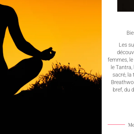
Bie
Les suj
découv
femmes, le 
le Tantra,
sacré, la
Breathwork
bref, du
Me