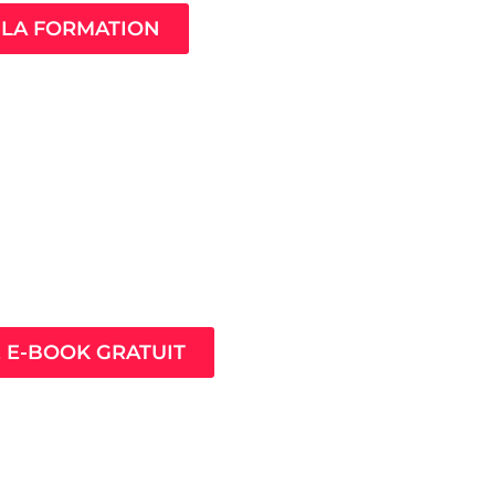
LA FORMATION
ès pour prospérer en
nt que thérapeute
E E-BOOK GRATUIT