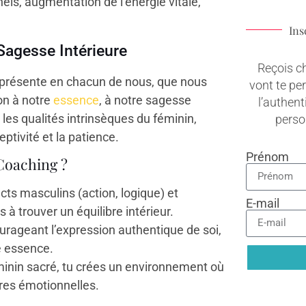
els, augmentation de l’énergie vitale,
Ins
Sagesse Intérieure
Reçois c
e présente en chacun de nous, que nous
vont te pe
on à notre
essence
, à notre sagesse
l’authenti
e les qualités intrinsèques du féminin,
pers
ceptivité et la patience.
Prénom
Coaching ?
ts masculins (action, logique) et
E-mail
ts à trouver un équilibre intérieur.
urageant l’expression authentique de soi,
le essence.
minin sacré, tu crées un environnement où
ures émotionnelles.