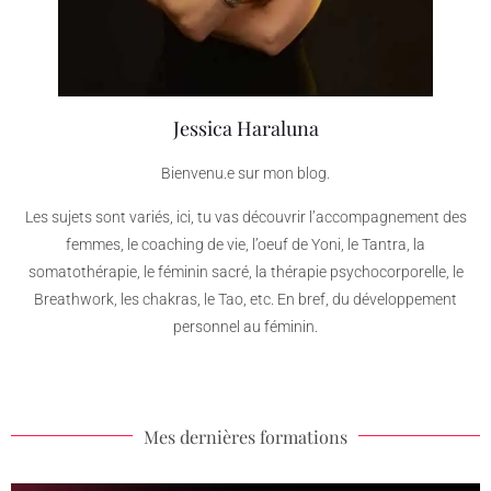
Jessica Haraluna
Bienvenu.e sur mon blog.
Les sujets sont variés, ici, tu vas découvrir l’accompagnement des
femmes, le coaching de vie, l’oeuf de Yoni, le Tantra, la
somatothérapie, le féminin sacré, la thérapie psychocorporelle, le
Breathwork, les chakras, le Tao, etc. En bref, du développement
personnel au féminin.
Mes dernières formations