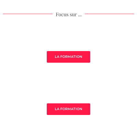
Focus sur ...
Âme de ton acompagnement
LA FORMATION
MistressClass Excellence
LA FORMATION