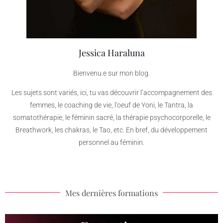
Jessica Haraluna
Bienvenu.e sur mon blog.
Les sujets sont variés, ici, tu vas découvrir l’accompagnement des
femmes, le coaching de vie, l’oeuf de Yoni, le Tantra, la
somatothérapie, le féminin sacré, la thérapie psychocorporelle, le
Breathwork, les chakras, le Tao, etc. En bref, du développement
personnel au féminin.
Mes dernières formations