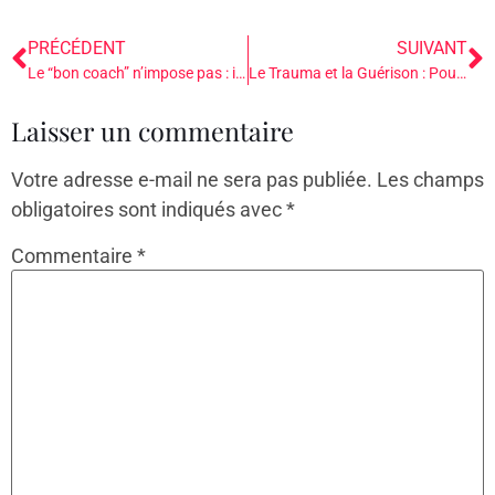
PRÉCÉDENT
SUIVANT
Le “bon coach” n’impose pas : il écoute, respecte, guide avec conscience et ne conseille pas
Le Trauma et la Guérison : Pourquoi se Guérir Soi-Même Avant d’Accompagner les Autres
Laisser un commentaire
Votre adresse e-mail ne sera pas publiée.
Les champs
obligatoires sont indiqués avec
*
Commentaire
*