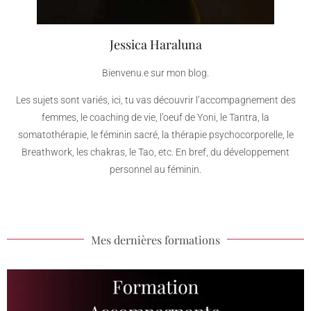
Jessica Haraluna
Bienvenu.e sur mon blog.
Les sujets sont variés, ici, tu vas découvrir l’accompagnement des
femmes, le coaching de vie, l’oeuf de Yoni, le Tantra, la
somatothérapie, le féminin sacré, la thérapie psychocorporelle, le
Breathwork, les chakras, le Tao, etc. En bref, du développement
personnel au féminin.
Mes dernières formations