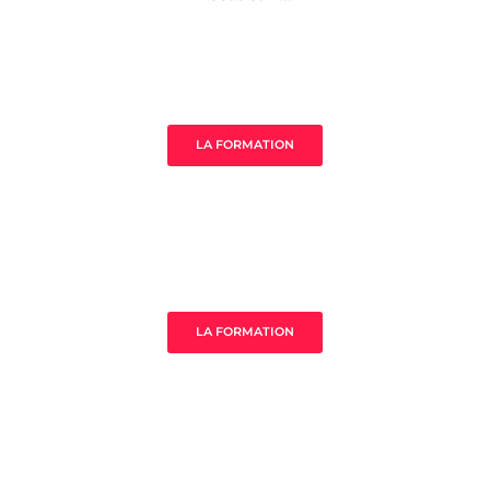
Âme de ton acompagnement
LA FORMATION
MistressClass Excellence
LA FORMATION
3 clès pour prospérer en tant que