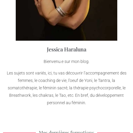
Jessica Haraluna
Bienvenu.e sur mon blog.
Les sujets sont variés, ici, tu vas découvrir l’accompagnement des
femmes, le coaching de vie, l’oeuf de Yoni, le Tantra, la
somatothérapie, le féminin sacré, la thérapie psychocorporelle, le
Breathwork, les chakras, le Tao, etc. En bref, du développement
personnel au féminin.
Mes dernières formations