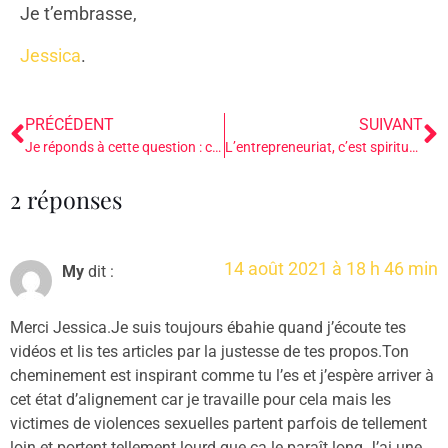
Je t’embrasse,
Jessica
.
PRÉCÉDENT
SUIVANT
Je réponds à cette question : comment se marier à soi-même ?
L’entrepreneuriat, c’est spirituel !
2 réponses
14 août 2021 à 18 h 46 min
My
dit :
Merci Jessica.Je suis toujours ébahie quand j’écoute tes
vidéos et lis tes articles par la justesse de tes propos.Ton
cheminement est inspirant comme tu l’es et j’espère arriver à
cet état d’alignement car je travaille pour cela mais les
victimes de violences sexuelles partent parfois de tellement
loin et portent tellement lourd que ça le paraît long.J’ai une