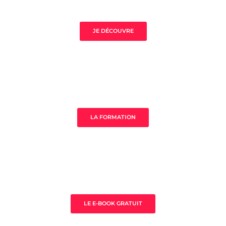
Volupté de Jade
JE DÉCOUVRE
Sauna de la Yoni
LA FORMATION
Sauna de la Yoni
LE E-BOOK GRATUIT