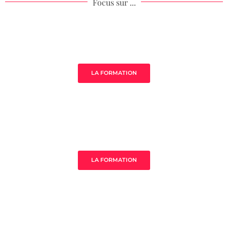
Focus sur ...
Âme de ton acompagnement
LA FORMATION
MistressClass Excellence
LA FORMATION
3 clès pour prospérer en tant que