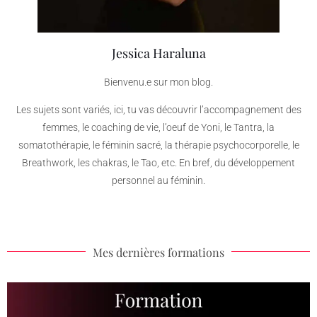
Jessica Haraluna
Bienvenu.e sur mon blog.
Les sujets sont variés, ici, tu vas découvrir l’accompagnement des
femmes, le coaching de vie, l’oeuf de Yoni, le Tantra, la
somatothérapie, le féminin sacré, la thérapie psychocorporelle, le
Breathwork, les chakras, le Tao, etc. En bref, du développement
personnel au féminin.
Mes dernières formations