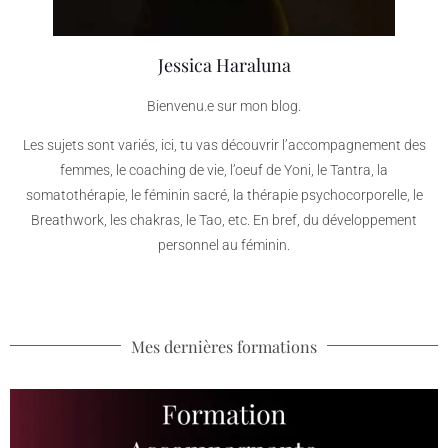
Jessica Haraluna
Bienvenu.e sur mon blog.
Les sujets sont variés, ici, tu vas découvrir l’accompagnement des
femmes, le coaching de vie, l’oeuf de Yoni, le Tantra, la
somatothérapie, le féminin sacré, la thérapie psychocorporelle, le
Breathwork, les chakras, le Tao, etc. En bref, du développement
personnel au féminin.
Mes dernières formations