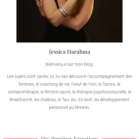
Jessica Haraluna
Bienvenu.e sur mon blog.
Les sujets sont variés, ici, tu vas découvrir l’accompagnement des
femmes, le coaching de vie, l’oeuf de Yoni, le Tantra, la
somatothérapie, le féminin sacré, la thérapie psychocorporelle, le
Breathwork, les chakras, le Tao, etc. En bref, du développement
personnel au féminin.
Mes dernières formations