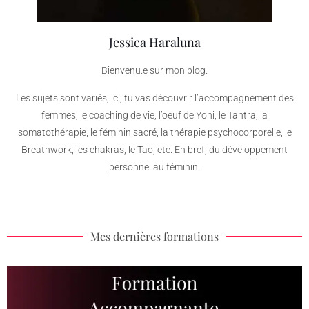
Jessica Haraluna
Bienvenu.e sur mon blog.
Les sujets sont variés, ici, tu vas découvrir l’accompagnement des
femmes, le coaching de vie, l’oeuf de Yoni, le Tantra, la
somatothérapie, le féminin sacré, la thérapie psychocorporelle, le
Breathwork, les chakras, le Tao, etc. En bref, du développement
personnel au féminin.
Mes dernières formations